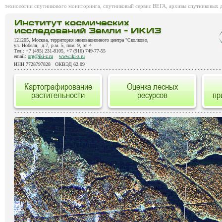
технологии спутникового мониторинга, спутниковый сервис ВЕГА, архивы спутниковых 
121205, Москва, территория инновационного центра "Сколково,
ул. Нобеля, д.7, р.м. 5, пом. 9, эт. 4
Тел.: +7 (495) 231-8105, +7 (916) 749-77-55
email:
org@iki-z.ru
www.iki-z.ru
ИНН 7728797828 ОКВЭД 62.09
Картографирование
Оценка лесных
растительности
ресурсов
пр