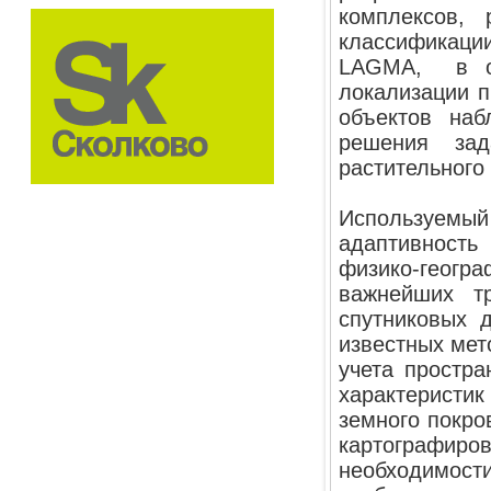
комплексов, 
классификац
LAGMA, в ос
локализации п
объектов наб
решения зад
растительного
Используемы
адаптивность
физико-геог
важнейших т
спутниковых 
известных мет
учета простра
характеристик
земного покро
картографиров
необходимос